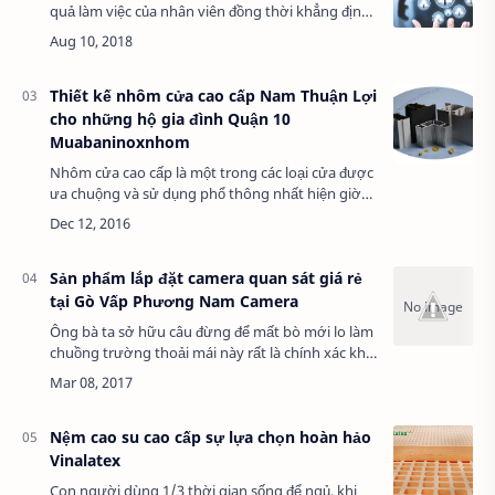
quả làm việc của nhân viên đồng thời khẳng định,
phát huy vai trò của người quản lý. 4 cách tạo
thành bí quyết đó. Xem thêm: …
Thiết kế nhôm cửa cao cấp Nam Thuận Lợi
cho những hộ gia đình Quận 10
Muabaninoxnhom
Nhôm cửa cao cấp là một trong các loại cửa được
ưa chuộng và sử dụng phổ thông nhất hiện giờ
có các sự tiện dụng mà chiếc cửa này đem lại. Sản
phẩm cửa nhôm cao cấp là 1 trong các…
Sản phẩm lắp đặt camera quan sát giá rẻ
tại Gò Vấp Phương Nam Camera
Ông bà ta sở hữu câu đừng để mất bò mới lo làm
chuồng trường thoải mái này rất là chính xác khi
nhưng người nào đã từng bị mất cắp, hay bị trộm
đột nhập vào nhà lấy đi tài sản có …
Nệm cao su cao cấp sự lựa chọn hoàn hảo
Vinalatex
Con người dùng 1/3 thời gian sống để ngủ. khi