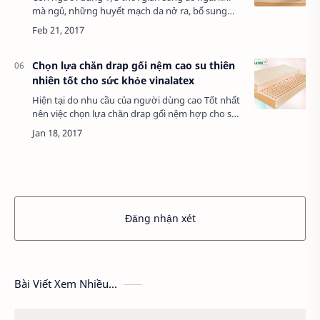
mà ngủ, những huyết mạch da nở ra, bổ sung
dinh dưỡng và oxy cho da, đồng thời bài tiết các
chất độc hại ra khỏi cơ thể. một giấc ngủ…
Chọn lựa chăn drap gối nệm cao su thiên
nhiên tốt cho sức khỏe vinalatex
Hiện tại do nhu cầu của người dùng cao Tốt nhất
nên việc chọn lựa chăn drap gối nệm hợp cho sức
khỏe càng thêm khó khăn vì thế các dòng chăn,
drap, gối, nệm cao su thiên nhiê…
Đăng nhận xét
Bài Viết Xem Nhiều...