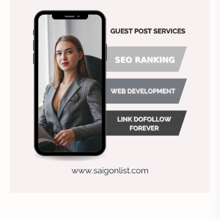
Chất lượng dịch vụ
Chiến lược nhân sự
Chiến lược quản lý
Chiến lược tuyển dụng
Chung
Chụp ảnh tự sướng
công ty may
Công ty sơn
Công việc hiệu quả
Công việc khách sạn
Doanh nghiệp
Duy trì doanh nghiệp
Đánh giá nhân viên
Địa điểm ăn uống
Địa điểm hẹn hò cho các cặp đôi
Điểm chụp ảnh đẹp
Định huống nghề nhân sự