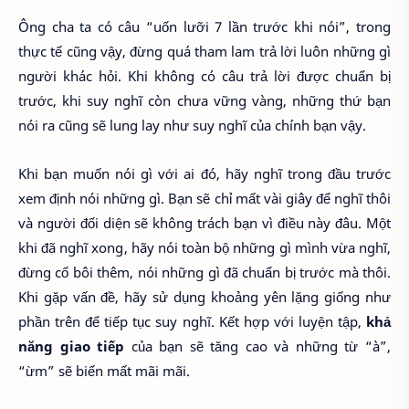
Ông cha ta có câu “uốn lưỡi 7 lần trước khi nói”, trong
thực tế cũng vậy, đừng quá tham lam trả lời luôn những gì
người khác hỏi. Khi không có câu trả lời được chuẩn bị
trước, khi suy nghĩ còn chưa vững vàng, những thứ bạn
nói ra cũng sẽ lung lay như suy nghĩ của chính bạn vậy.
Khi bạn muốn nói gì với ai đó, hãy nghĩ trong đầu trước
xem định nói những gì. Bạn sẽ chỉ mất vài giây để nghĩ thôi
và người đối diện sẽ không trách bạn vì điều này đâu. Một
khi đã nghĩ xong, hãy nói toàn bộ những gì mình vừa nghĩ,
đừng cố bôi thêm, nói những gì đã chuẩn bị trước mà thôi.
Khi gặp vấn đề, hãy sử dụng khoảng yên lặng giống như
phần trên để tiếp tục suy nghĩ. Kết hợp với luyện tập,
khả
năng giao tiếp
của bạn sẽ tăng cao và những từ “à”,
“ừm” sẽ biến mất mãi mãi.