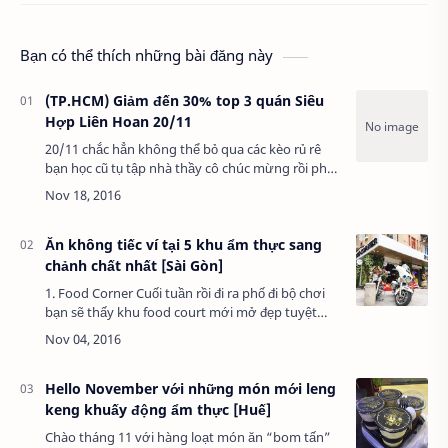
Bạn có thể thích những bài đăng này
(TP.HCM) Giảm đến 30% top 3 quán Siêu
Hợp Liên Hoan 20/11
20/11 chắc hẳn không thể bỏ qua các kèo rủ rê
bạn học cũ tụ tập nhà thầy cô chúc mừng rồi phải
không nè? Xong sau đó lại kéo cả team đi ra
ngoài ăn, vừa khó sắp xếp, vừa không tiện…
Ăn không tiếc ví tại 5 khu ẩm thực sang
chảnh chất nhất [Sài Gòn]
1. Food Corner Cuối tuần rồi đi ra phố đi bộ chơi
bạn sẽ thấy khu food court mới mở đẹp tuyệt
này với khoảng 15 gian hàng từ đồ ăn vặt, ăn no
đến các loại thức uống. Ở đây có tất …
Hello November với những món mới leng
keng khuấy động ẩm thực [Huế]
Chào tháng 11 với hàng loạt món ăn “bom tấn”