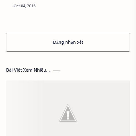
những địa điểm đi chơi xung quanh chúng ta .
Hôm nay tôi sẽ giới thiệu cho các bạn rõ hơn v…
Đăng nhận xét
Bài Viết Xem Nhiều...