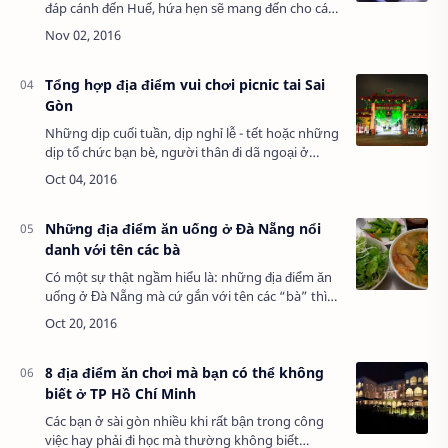
đáp cánh đến Huế, hứa hẹn sẽ mang đến cho các
tín đồ ẩm thực nhà mình nhiều trải nghiệm vị giác
mới lạ. Cùng đón xem đây là những món g…
Tổng hợp địa điểm vui chơi picnic tai Sai
Gòn
Những dịp cuối tuần, dịp nghỉ lễ - tết hoặc những
dịp tổ chức bạn bè, người thân đi dã ngoại ở
TP.HCM bạn có thể tham khảo một trong những
địa điểm rất thu hút khách sau đây: Công…
Những địa điểm ăn uống ở Đà Nẵng nổi
danh với tên các bà
Có một sự thật ngầm hiểu là: những địa điểm ăn
uống ở Đà Nẵng mà cứ gắn với tên các “bà” thì
thường rất dân dã, lâu đời mà còn lại ngon, rẻ,
chất lượng nữa chứ. Cùng Foody điểm qua…
8 địa điểm ăn chơi mà bạn có thể không
biết ở TP Hồ Chí Minh
Các bạn ở sài gòn nhiều khi rất bận trong công
việc hay phải đi học mà thường không biết