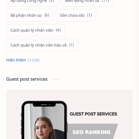
Áp dụng công nghệ
Biến động nhân sự
Bộ phận nhân sự
bồn chứa silo
Cách quản lý nhân viên
Cách quản lý nhân viên bảo vệ
Cách tính lương
cảnh
Câu hỏi tuyển dụng
cầu thang thoát hiểm
Guest post services
Chấm công
Chất lượng công việc
Chất lượng dịch vụ
Chiến lược nhân sự
Chiến lược quản lý
Chiến lược tuyển dụng
Chung
Chụp ảnh tự sướng