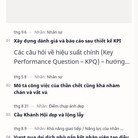
Xây dựng đánh giá và báo cáo sau thiết kế KPI
Các câu hỏi về hiệu suất chính (Key
Performance Question – KPQ) – hướng
dẫn xây dựng KPI Để thu hẹp danh sách
các chỉ số đo lường xuống đến mức …
Mô tả công việc của thần chết cũng khá nhàm
chán và vất vả
Cầu Khánh Hội đẹp và lộng lẫy
Vượt qua đại dịch nhờ gắn kết nhân viên tạo điều