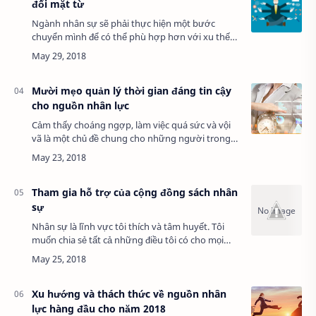
đối mặt từ
Ngành nhân sự sẽ phải thực hiện một bước
chuyển mình để có thể phù hợp hơn với xu thế
trên thế giới từ năm 2018. Và để có thể đón đầu
những thay đổi này, ngành nhân sự cần có tầm
n…
Mười mẹo quản lý thời gian đáng tin cậy
cho nguồn nhân lực
Cảm thấy choáng ngợp, làm việc quá sức và vội
vã là một chủ đề chung cho những người trong
bộ phận nhân sự. Ngoài khối lượng công việc của
bạn, bạn cũng có thể được giao nhiệm vụ …
Tham gia hỗ trợ của cộng đồng sách nhân
sự
Nhân sự là lĩnh vực tôi thích và tâm huyết. Tôi
muốn chia sẻ tất cả những điều tôi có cho mọi
người không chỉ bằng internet mà còn bằng cả
những cái cảm giác sột soạt ở trên nữa. V…
Xu hướng và thách thức về nguồn nhân
lực hàng đầu cho năm 2018