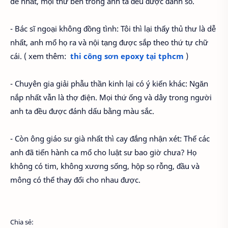
dễ nhất, mọi thứ bên trong anh ta đều được đánh số.
- Bác sĩ ngoại không đồng tình: Tôi thì lại thấy thủ thư là dễ
nhất, anh mổ họ ra và nội tạng được sắp theo thứ tự chữ
cái. ( xem thêm:
thi công sơn epoxy tại tphcm
)
- Chuyên gia giải phẫu thần kinh lại có ý kiến khác: Ngăn
nắp nhất vẫn là thợ điện. Mọi thứ ống và dây trong người
anh ta đều được đánh dấu bằng màu sắc.
- Còn ông giáo sư già nhất thì cay đắng nhận xét: Thế các
anh đã tiến hành ca mổ cho luật sư bao giờ chưa? Họ
không có tim, không xương sống, hộp sọ rỗng, đầu và
mông có thể thay đổi cho nhau được.