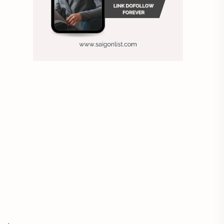
Chiến lược nhân sự
Chiến lược quản lý
Chiến lược tuyển dụng
Chung
Chụp ảnh tự sướng
công ty may
Công ty sơn
Công việc hiệu quả
Công việc khách sạn
Doanh nghiệp
Duy trì doanh nghiệp
Đánh giá nhân viên