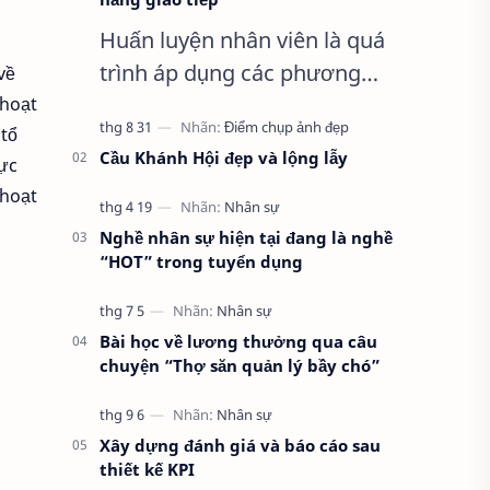
Huấn luyện nhân viên là quá
trình áp dụng các phương
về
pháp đào tạo cụ thể, rèn
 hoạt
 tổ
luyện phát triển năng lực cho
Cầu Khánh Hội đẹp và lộng lẫy
hực
nhân viên và định hướng
 hoạt
nhận thức. Đồng t…
Nghề nhân sự hiện tại đang là nghề
“HOT” trong tuyển dụng
Bài học về lương thưởng qua câu
chuyện “Thợ săn quản lý bầy chó”
Xây dựng đánh giá và báo cáo sau
thiết kế KPI