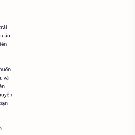
Kế hoạch nhân sự
Khả năng giao tiếp
trái
ấu ấn
Khả năng tuyển được ứng viên
iên
Khối lượng công việc
Khu du lịch
 muốn
, và
Khu vui chơi giải trí
nên
khuyên
Khu vui chơi giải trí và chụp ảnh đẹp
 bạn
Khủng hoảng doanh nghiệp
Kiểm soát chất lượng công việc
o