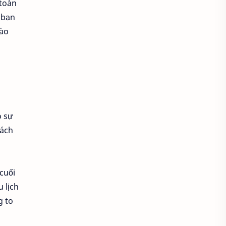
 toàn
 bạn
Địa điểm ăn uống
đào
Địa điểm hẹn hò cho các cặp đôi
Điểm chụp ảnh đẹp
Định huống nghề nhân sự
o sự
định hướng nghề
cách
Gia công bồn chứa
Giải quyết vấn đề nhanh
cuối
 lịch
Hiện đại hóa doanh nghiệp
g to
Hiệu quả công viêc