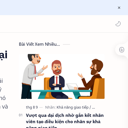
Bài Viết Xem Nhiều...
ại
ái
ý
 nó
 và
Vượt qua đại dịch nhờ gắn kết nhân
viên tạo điều kiện cho nhân sự khả
năng giao tiếp