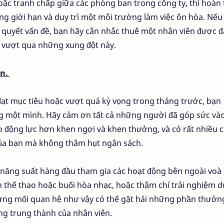
oặc tranh chấp giữa các phòng ban trong công ty, thì hoàn
g giới hạn và duy trì một môi trường làm việc ôn hòa. Nếu
i quyết vấn đề, bạn hãy cân nhắc thuê một nhân viên được 
n vượt qua những xung đột này.
ên.
ạt mục tiêu hoặc vượt quá kỳ vọng trong tháng trước, bạn
 một mình. Hãy cảm ơn tất cả những người đã góp sức và
o động lực hơn khen ngợi và khen thưởng, và có rất nhiều 
của bạn mà không thâm hụt ngân sách.
ó năng suất hàng đầu tham gia các hoạt động bên ngoài voà 
n thể thao hoặc buổi hòa nhạc, hoặc thậm chí trải nghiệm du
ựng mối quan hệ như vậy có thể gặt hái những phần thưởn
òng trung thành của nhân viên.