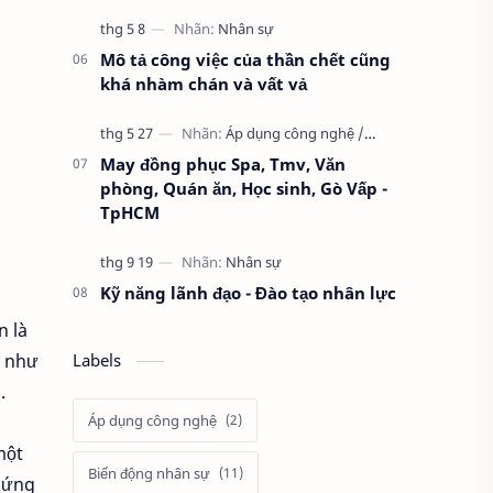
Mô tả công việc của thần chết cũng
khá nhàm chán và vất vả
May đồng phục Spa, Tmv, Văn
phòng, Quán ăn, Học sinh, Gò Vấp -
TpHCM
Kỹ năng lãnh đạo - Đào tạo nhân lực
n là
g như
Labels
.
Áp dụng công nghệ
một
Biến động nhân sự
n ứng