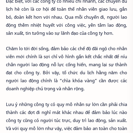
Đặc biệt, với các công ty có nhiều chi nhánh, các chuyến du
lịch hè còn là cơ hội để toàn thể nhân viên giao lưu, gắn
bó, đoàn kết hơn với nhau. Qua mỗi chuyến đi, người lao
động thêm nhiệt huyết với công việc, yên tâm lao động,
sản xuất, tin tưởng vào sự lãnh đạo của công ty hơn.
Chăm lo tới đời sống, đảm bảo các chế độ đãi ngộ cho nhân
viên mới chính là sợi chỉ vô hình gắn kết chắc nhất để níu
chân người lao động nỗ lực cống hiến, mang lại sự thành
đạt cho công ty. Bởi vậy, tổ chức du lịch hằng năm cho
người lao động chính là “chìa khóa vàng” cần được các
doanh nghiệp chú trọng và nhân rộng.
Lưu ý những công ty có quy mô nhân sự lớn cần phải chia
thành các đợt đi nghỉ mát khác nhau để đảm bảo lúc nào
công ty cũng có người túc trực, duy trì lao động, sản xuất.
Và với quy mô lớn như vậy, việc đảm bảo an toàn cho toàn