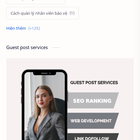
Cách quản lý nhân viên bảo vệ
Cách tính lương
cảnh
Câu hỏi tuyển dụng
cầu thang thoát hiểm
Guest post services
Chấm công
Chất lượng công việc
Chất lượng dịch vụ
Chiến lược nhân sự
Chiến lược quản lý
Chiến lược tuyển dụng
Chung
Chụp ảnh tự sướng
công ty may
Công ty sơn
Công việc hiệu quả
Công việc khách sạn