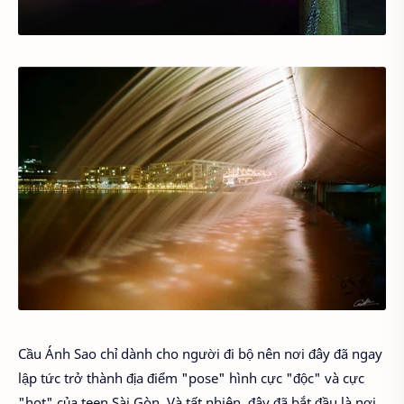
Cầu Ánh Sao chỉ dành cho người đi bộ nên nơi đây đã ngay
lập tức trở thành địa điểm "pose" hình cực "độc" và cực
"hot" của teen Sài Gòn. Và tất nhiên, đây đã bắt đầu là nơi