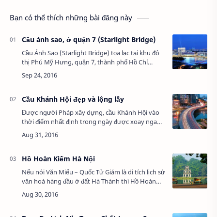
Bạn có thể thích những bài đăng này
Cầu ánh sao, ở quận 7 (Starlight Bridge)
Cầu Ánh Sao (Starlight Bridge) tọa lạc tại khu đô
thị Phú Mỹ Hưng, quận 7, thành phố Hồ Chí
Minh. Cầu có chiều dài 170m, mặt cầu rộng 8,3m,
được bắc ngang qua kênh Thầy Tiêu với th…
Cầu Khánh Hội đẹp và lộng lẫy
Được người Pháp xây dựng, cầu Khánh Hội vào
thời điểm nhất định trong ngày được xoay ngang
để tàu thuyền qua lại thông thương trên kênh
Tàu Hủ - Bến Nghé. Cầu Khánh Hội bắc qua kên…
Hồ Hoàn Kiếm Hà Nội
Nếu nói Văn Miếu – Quốc Tử Giám là di tích lịch sử
văn hoá hàng đầu ở đất Hà Thành thì Hồ Hoàn
Kiến – Đền Ngọc Sơn là danh thắng tự nhiên
hàng đầu. Cả hai điểm du lịch này đều là n…