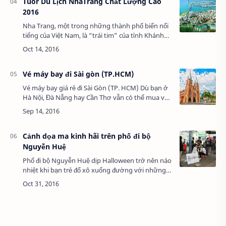
Tuor Du Lịch NhaTrang Chất Lượng Cao
2016
Nha Trang, một trong những thành phố biển nổi
tiếng của Việt Nam, là “trái tim” của tỉnh Khánh
Hòa. Nha Trang nổi tiếng với những cảnh quan
thiên nhiên đẹp “mê hoặc” lòng người. Bê…
Vé máy bay đi Sài gòn (TP.HCM)
Vé máy bay giá rẻ đi Sài Gòn (TP. HCM) Dù bạn ở
Hà Nội, Đà Nẵng hay Cần Thơ vẫn có thể mua vé
máy bay giá rẻ đi Thành phố Hồ Chí Minh theo các
cách sau: Giới thiệu về Sài Gòn –…
Cảnh dọa ma kinh hãi trên phố đi bộ
Nguyễn Huệ
Phố đi bộ Nguyễn Huệ dịp Halloween trở nên náo
nhiệt khi bạn trẻ đổ xô xuống đường với những
chiếc mặt nạ ma quái, trang phục kì dị. Ăn theo độ
hot của ngày lễ này, trên phố xuất …