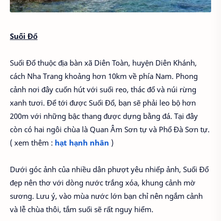
Suối Đổ
Suối Đổ thuộc địa bàn xã Diên Toàn, huyện Diên Khánh,
cách Nha Trang khoảng hơn 10km về phía Nam. Phong
cảnh nơi đây cuốn hút với suối reo, thác đổ và núi rừng
xanh tươi. Để tới được Suối Đổ, bạn sẽ phải leo bộ hơn
200m với những bậc thang được dựng bằng đá. Tại đây
còn có hai ngôi chùa là Quan Âm Sơn tự và Phổ Đà Sơn tự.
( xem thêm :
hạt hạnh nhân
)
Dưới góc ảnh của nhiều dân phượt yêu nhiếp ảnh, Suối Đổ
đẹp nên thơ với dòng nước trắng xóa, khung cảnh mờ
sương. Lưu ý, vào mùa nước lớn bạn chỉ nên ngắm cảnh
và lễ chùa thôi, tắm suối sẽ rất nguy hiểm.