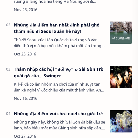
ruộng ở làng hoa nổi tiếng Hà Nội, người đi
đường dễ bắt gặp những chiếc xe đạp chở cúc
họa mi đẹp dịu dàng, tinh khiết. Cánh đồng …
Những địa điểm bạn nhất định phải ghé
thăm nếu đi Seoul xuân hè này!
Thủ đô Seoul của Hàn Quốc chứa đựng vô vàn
điều thú vị mà bạn nên khám phá một lần trong
đời. Bây giờ đang là Xuân hè, là mùa mà hoa anh
đào nở rộ khắp nước Hàn. Đâu đâu cũng ngập …
Thâm nhập các hội “đổi vợ” ở Sài Gòn Trò
quái gở của… Swinger
K. kể, đã có lần nhóm ăn chơi của mình suýt tan
đàn xẻ nghé vì độc chiêu của một thành viên. Anh
chàng này dẫn “cô vợ” đến, chân dài, thân hình
bốc lửa, ăn nói có duyên khiến cho …
Những địa điểm vui chơi noel cho giới trẻ
Những ngày này, không khí Sài Gòn đã bắt đầu se
lạnh, báo hiệu một mùa Giáng sinh nữa sắp đến.
Không khí lễ hội lẫn những tất bật lo toan cũng