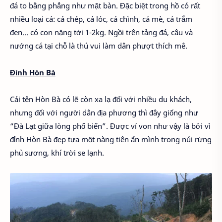
đá to bằng phẳng như mặt bàn. Đặc biệt trong hồ có rất
nhiều loại cá: cá chép, cá lóc, cá chình, cá mè, cá trắm
đen… có con nặng tới 1-2kg. Ngồi trên tảng đá, câu và
nướng cá tại chỗ là thú vui làm dân phượt thích mê.
Đỉnh Hòn Bà
Cái tên Hòn Bà có lẽ còn xa lạ đối với nhiều du khách,
nhưng đối với người dân địa phương thì đây giống như
“Đà Lạt giữa lòng phố biển”. Được ví von như vậy là bởi vì
đỉnh Hòn Bà đẹp tựa một nàng tiên ẩn mình trong núi rừng
phủ sương, khí trời se lạnh.