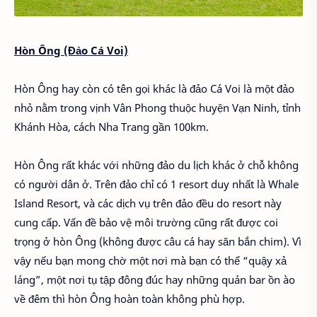
Hòn Ông (Đảo Cá Voi)
Hòn Ông hay còn có tên gọi khác là đảo Cá Voi là một đảo
nhỏ nằm trong vịnh Vân Phong thuộc huyện Vạn Ninh, tỉnh
Khánh Hòa, cách Nha Trang gần 100km.
Hòn Ông rất khác với những đảo du lịch khác ở chỗ không
có người dân ở. Trên đảo chỉ có 1 resort duy nhất là Whale
Island Resort, và các dịch vụ trên đảo đều do resort này
cung cấp. Vấn đề bảo vệ môi trường cũng rất được coi
trọng ở hòn Ông (không được câu cá hay săn bắn chim). Vì
vậy nếu bạn mong chờ một nơi mà bạn có thể “quậy xả
láng”, một nơi tụ tập đông đúc hay những quán bar ồn ào
về đêm thì hòn Ông hoàn toàn không phù hợp.