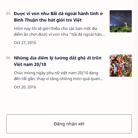
nhiều hơn, thế nhưng chúng ta đừng qu…
Được ví von như Bãi đá ngoài hành tinh ở
Bình Thuận thu hút giới trẻ Việt
Hôm nay tôi sẽ giới thiệu cho các bạn một địa
điểm ăn chơi được ví von như "bãi đá ngoài hành
tinh", Cổ Thạch mang cảnh đẹp ấn tượng thu hút
giới trẻ tới khám phá. Nhắc đến nh…
Những địa điểm lý tưởng dắt ghệ đi trốn
Việt nam 20/10
Chúc mừng ngày phụ nữ việt nam 20/10 đang
đến rất gần, thay vì tặng những món quà quen
thuộc thì hãy tặng "Gấu" một chuyến đi ngọt
ngào đến những điểm đến lãng mạn, đảm bảo
món quà…
Đăng nhận xét