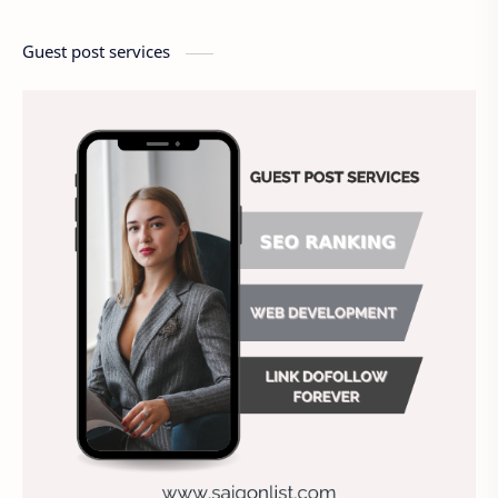
Câu hỏi tuyển dụng
cầu thang thoát hiểm
Guest post services
Chấm công
Chất lượng công việc
Chất lượng dịch vụ
Chiến lược nhân sự
Chiến lược quản lý
Chiến lược tuyển dụng
Chung
Chụp ảnh tự sướng
công ty may
Công ty sơn
Công việc hiệu quả
Công việc khách sạn
Doanh nghiệp
Duy trì doanh nghiệp
Đánh giá nhân viên
Địa điểm ăn uống