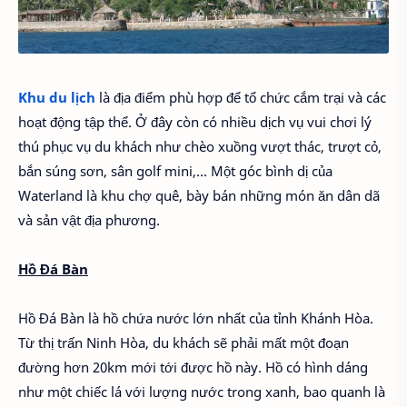
Khu du lịch
là địa điểm phù hợp để tổ chức cắm trại và các
hoạt động tập thể. Ở đây còn có nhiều dịch vụ vui chơi lý
thú phục vụ du khách như chèo xuồng vượt thác, trượt cỏ,
bắn súng sơn, sân golf mini,… Một góc bình dị của
Waterland là khu chợ quê, bày bán những món ăn dân dã
và sản vật địa phương.
Hồ Đá Bàn
Hồ Đá Bàn là hồ chứa nước lớn nhất của tỉnh Khánh Hòa.
Từ thị trấn Ninh Hòa, du khách sẽ phải mất một đoạn
đường hơn 20km mới tới được hồ này. Hồ có hình dáng
như một chiếc lá với lượng nước trong xanh, bao quanh là