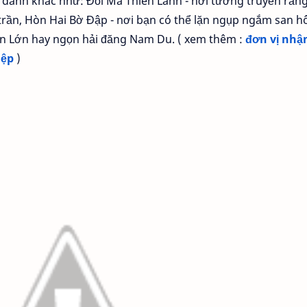
 danh khác như: Đồi Ma Thiên Lãnh - nơi tương truyền rằn
rần, Hòn Hai Bờ Đập - nơi bạn có thể lặn ngụp ngắm san h
n Lớn hay ngọn hải đăng Nam Du. ( xem thêm :
đơn vị nhậ
iệp
)