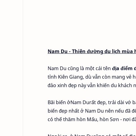
Nam Du - Thiên đường du lịch mùa 
Nam Du cũng là một cái tên
địa điểm d
tỉnh Kiên Giang, dù vẫn còn mang vẻ 
đảo xinh đẹp này vẫn khiến du khách n
Bãi biển ởNam Durất đẹp, trải dài vớ b
biển đẹp nhất ở Nam Du nên nếu đã đế
có thể thăm hòn Mấu, hòn Sơn - nơi đ