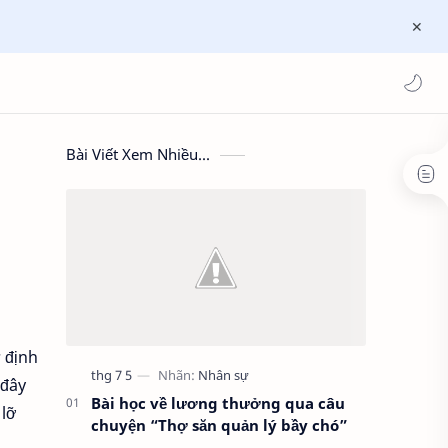
Bài Viết Xem Nhiều...
 định
 đây
Bài học về lương thưởng qua câu
 lỡ
chuyện “Thợ săn quản lý bầy chó”