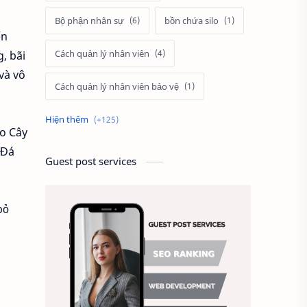
Bộ phận nhân sự
bồn chứa silo
ến
Cách quản lý nhân viên
, bãi
và vô
Cách quản lý nhân viên bảo vệ
Cách tính lương
cảnh
ao Cây
 Đá
Câu hỏi tuyển dụng
Guest post services
cầu thang thoát hiểm
bỏ
Chấm công
Chất lượng công việc
Chất lượng dịch vụ