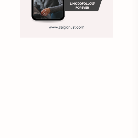
Chiến lược nhân sự
Chiến lược quản lý
Chiến lược tuyển dụng
Chung
Chụp ảnh tự sướng
công ty may
Công ty sơn
Công việc hiệu quả
Công việc khách sạn
Doanh nghiệp
Duy trì doanh nghiệp
Đánh giá nhân viên