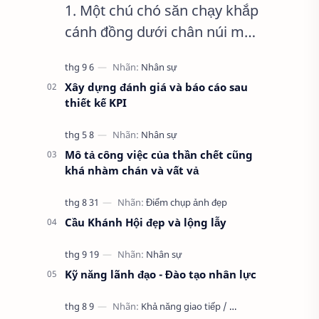
1. Một chú chó săn chạy khắp
cánh đồng dưới chân núi mà
không bắt được con thỏ nào.
Xây dựng đánh giá và báo cáo sau
thiết kế KPI
Mô tả công việc của thần chết cũng
khá nhàm chán và vất vả
Cầu Khánh Hội đẹp và lộng lẫy
Kỹ năng lãnh đạo - Đào tạo nhân lực