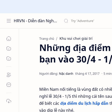
HRVN - Diễn đàn Nghề Nhân Sự hrvn.com.vn
Khu vui chơi giải trí
Trang chủ
Những địa điểm 
bạn vào 30/4 - 1
5 min
Miền Nam nổi tiếng là vùng đất có nh
nghỉ lễ 30/4 - 1/5 thì những cái tên s
để biết các
địa điểm du lịch hấp dẫn
t
vào dịp lễ này nhé.