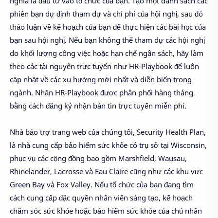
nghĩa là đầu tư vào tổ chức của bạn. Tạo một danh sách các
phiên bạn dự định tham dự và chi phí của hội nghị, sau đó
thảo luận về kế hoạch của bạn để thực hiện các bài học của
bạn sau hội nghị. Nếu bạn không thể tham dự các hội nghị
do khối lượng công việc hoặc hạn chế ngân sách, hãy làm
theo các tài nguyên trực tuyến như HR-Playbook để luôn
cập nhật về các xu hướng mới nhất và diễn biến trong
ngành. Nhận HR-Playbook được phân phối hàng tháng
bằng cách đăng ký nhận bản tin trực tuyến miễn phí.
Nhà bảo trợ trang web của chúng tôi, Security Health Plan,
là nhà cung cấp bảo hiểm sức khỏe có trụ sở tại Wisconsin,
phục vụ các cộng đồng bao gồm Marshfield, Wausau,
Rhinelander, Lacrosse và Eau Claire cũng như các khu vực
Green Bay và Fox Valley. Nếu tổ chức của bạn đang tìm
cách cung cấp đặc quyền nhân viên sáng tạo, kế hoạch
chăm sóc sức khỏe hoặc bảo hiểm sức khỏe của chủ nhân