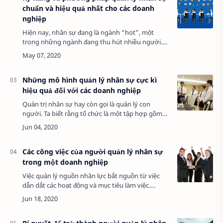
chuẩn và hiệu quả nhất cho các doanh
nghiệp
Hiện nay, nhân sự đang là ngành “hot”, một
trong những ngành đang thu hút nhiều người.
Với sự phát triển của Việt Nam hiện tại cộng với
sự đầu tư của các tập đoàn lớn của nước ngoà…
Những mô hình quản lý nhân sự cực kì
hiệu quả đối với các doanh nghiệp
Quản trị nhân sự hay còn gọi là quản lý con
người. Ta biết rằng tổ chức là một tập hợp gồm
rất nhiều cá nhân, gồm nhiều tính cách, thói
quen, năng lực đa dạng,khác nhau.Quản trị nh…
Các công việc của người quản lý nhân sự
trong một doanh nghiệp
Việc quản lý nguồn nhân lực bắt nguồn từ việc
dẫn dắt các hoạt động và mục tiêu làm việc.
Người làm công việc quản lý nhân sự sẽ chịu
trách nhiệm phát triển các quy trình và hỗ trợ…