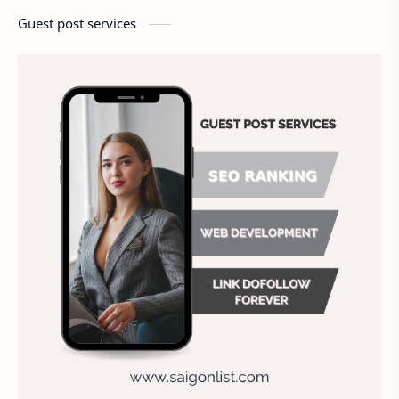
Câu hỏi tuyển dụng
cầu thang thoát hiểm
Guest post services
Chấm công
Chất lượng công việc
Chất lượng dịch vụ
Chiến lược nhân sự
Chiến lược quản lý
Chiến lược tuyển dụng
Chung
Chụp ảnh tự sướng
công ty may
Công ty sơn
Công việc hiệu quả
Công việc khách sạn
Doanh nghiệp
Duy trì doanh nghiệp
Đánh giá nhân viên
Địa điểm ăn uống
Địa điểm hẹn hò cho các cặp đôi