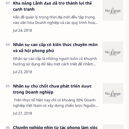
Khả năng Lãnh đạo đã trở thành lợi thế
cạnh tranh
Vấn đề quản lý trong thời đại mới đều tập trung
vào văn hóa Doanh nghiệp và các quy trình hoạt
động cốt lõi. Nhu cầu khẩn thiết về việc tái tạo
sinh lực cho Doanh nghiệp đã đặt ra …
Nhân sự cao cấp có kiến thức chuyên môn
và xã hội phong phú
Nhân sự cao cấp là những người luôn có khuynh
hướng sử dụng dữ liệu một cách triệt để nhằm
quy hoạch thành những “luồng” thông tin bổ ích
phục vụ cho việc nâng cao kiến thức trên n…
Nhân sự chủ chốt chưa phát triển được
trong Doanh nghiệp
Trên thực tế hiện nay chỉ có khoảng 30% Doanh
nghiệp Việt Nam có xây dựng chiến lược Nguồn
nhân lực. Chủ Doanh nghiệp và Ban điều hành
chưa nhận thức đúng đắn về vai trò then…
Chuyên nghiệp nhìn từ tác phong làm việc