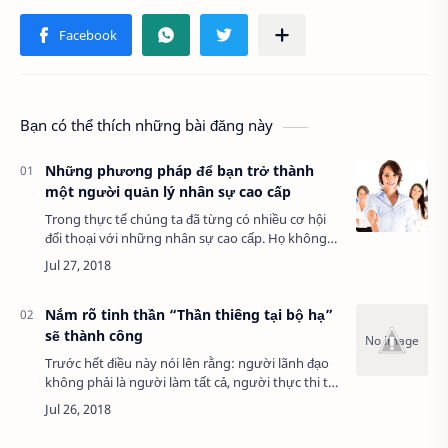
Bạn có thể thích những bài đăng này
Những phương pháp để bạn trở thành
một người quản lý nhân sự cao cấp
Trong thực tế chúng ta đã từng có nhiều cơ hội
đối thoại với những nhân sự cao cấp. Họ không
chỉ có kiến thức chuyên môn giỏi mà còn có kiến
thức uyên thâm về văn hoá – xã hội – ch…
Nắm rõ tinh thần “Thần thiêng tại bộ hạ”
sẽ thành công
Trước hết điều này nói lên rằng: người lãnh đạo
không phải là người làm tất cả, người thực thi tất
cả. Người lãnh đạo sẽ là người tổ chức công việc
và Lãnh đạo thực hiện các công v…