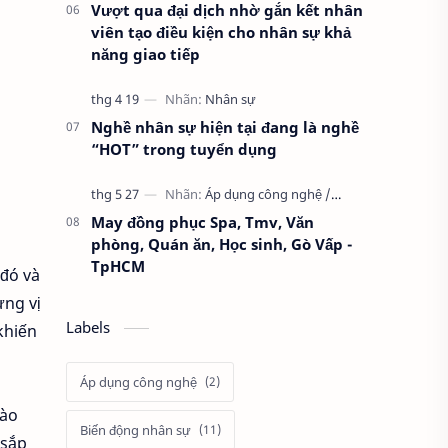
Vượt qua đại dịch nhờ gắn kết nhân
viên tạo điều kiện cho nhân sự khả
năng giao tiếp
Nghề nhân sự hiện tại đang là nghề
“HOT” trong tuyển dụng
May đồng phục Spa, Tmv, Văn
phòng, Quán ăn, Học sinh, Gò Vấp -
TpHCM
 đó và
ừng vị
Labels
khiến
Áp dụng công nghệ
nào
Biến động nhân sự
 sắp