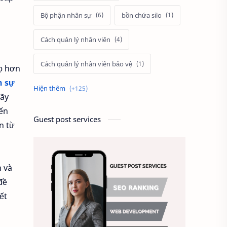
Bộ phận nhân sự
bồn chứa silo
Cách quản lý nhân viên
Cách quản lý nhân viên bảo vệ
họ hơn
n sự
Cách tính lương
cảnh
hãy
đến
Câu hỏi tuyển dụng
Guest post services
n từ
cầu thang thoát hiểm
Chấm công
h và
đề
Chất lượng công việc
ết
Chất lượng dịch vụ