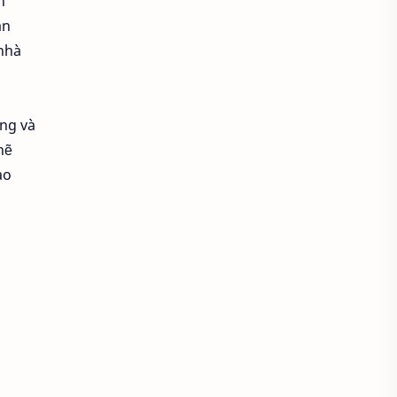
n
àn
Kế hoạch nhân sự
 nhà
Khả năng giao tiếp
Khả năng tuyển được ứng viên
ông và
hẽ
Khối lượng công việc
ao
Khu du lịch
Khu vui chơi giải trí
Khu vui chơi giải trí và chụp ảnh đẹp
Khủng hoảng doanh nghiệp
Kiểm soát chất lượng công việc