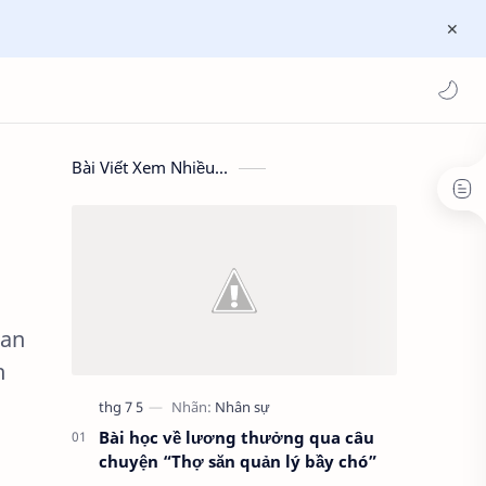
Bài Viết Xem Nhiều...
Ban
h
Bài học về lương thưởng qua câu
chuyện “Thợ săn quản lý bầy chó”