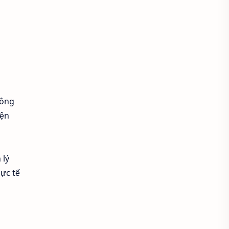
Kinh nghiệm quản lý
Kỹ năng hợp tác
Kỹ năng nghiệp vụ
Kỹ năng quản lý
công
Kỹ năng tổ chức
iện
Làm việc nhóm
Làm việc phân tán
Lãnh đạo
 lý
hực tế
Lên kế hoạch công việc
Lợi ích số hóa
Lương quản lý nhân sự