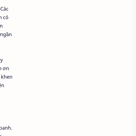
 Các
Địa điểm ăn uống
n có
ân
Địa điểm hẹn hò cho các cặp đôi
 ngần
Điểm chụp ảnh đẹp
Định huống nghề nhân sự
uy
m ơn
định hướng nghề
h khen
ên
Gia công bồn chứa
Giải quyết vấn đề nhanh
Hiện đại hóa doanh nghiệp
doanh.
Hiệu quả công viêc