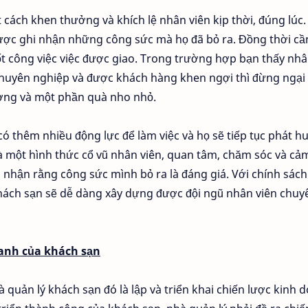
 cách khen thưởng và khích lệ nhân viên kịp thời, đúng lúc.
ợc ghi nhận những công sức mà họ đã bỏ ra. Đồng thời cầ
ốt công việc việc được giao. Trong trường hợp bạn thấy nh
 chuyên nghiệp và được khách hàng khen ngợi thì đừng ngại
ơng và một phần quà nho nhỏ.
ó thêm nhiều động lực để làm việc và họ sẽ tiếp tục phát h
là một hình thức cổ vũ nhân viên, quan tâm, chăm sóc và cả
 nhận rằng công sức mình bỏ ra là đáng giá. Với chính sác
hách sạn sẽ dễ dàng xây dựng được đội ngũ nhân viên chuy
oanh của khách sạn
quản lý khách sạn đó là lập và triển khai chiến lược kinh 