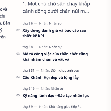
1. Một chú chó săn chạy khắp
c và
cánh đồng dưới chân núi mà
chi
không bắt được con thỏ nào.
n. Bên
lý
Xây dựng đánh giá và báo cáo sau
thiết kế KPI
rên
Mô tả công việc của thần chết cũng
khá nhàm chán và vất vả
Cầu Khánh Hội đẹp và lộng lẫy
Kỹ năng lãnh đạo - Đào tạo nhân lực