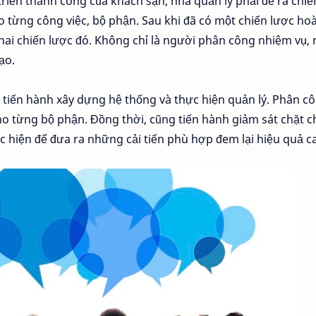
iển thành công của khách sạn, nhà quản lý phải đề ra chiế
cho từng công việc, bộ phận. Sau khi đã có một chiến lược ho
khai chiến lược đó. Không chỉ là người phân công nhiệm vụ,
ạo.
ẽ tiến hành xây dựng hệ thống và thực hiện quản lý. Phân c
cho từng bộ phận. Đồng thời, cũng tiến hành giảm sát chặt c
ực hiện để đưa ra những cải tiến phù hợp đem lại hiệu quả c