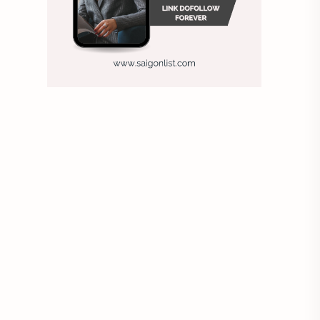
Chiến lược nhân sự
Chiến lược quản lý
Chiến lược tuyển dụng
Chung
Chụp ảnh tự sướng
công ty may
Công ty sơn
Công việc hiệu quả
Công việc khách sạn
Doanh nghiệp
Duy trì doanh nghiệp
Đánh giá nhân viên