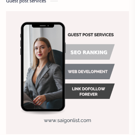
Guest post services
Chấm công
Chất lượng công việc
Chất lượng dịch vụ
Chiến lược nhân sự
Chiến lược quản lý
Chiến lược tuyển dụng
Chung
Chụp ảnh tự sướng
công ty may
Công ty sơn
Công việc hiệu quả
Công việc khách sạn
Doanh nghiệp
Duy trì doanh nghiệp
Đánh giá nhân viên
Địa điểm ăn uống
Địa điểm hẹn hò cho các cặp đôi