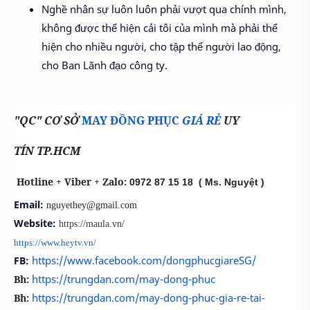
Nghề nhân sự luôn luôn phải vượt qua chính mình,
không được thể hiện cái tôi của mình mà phải thể
hiện cho nhiều người, cho tập thể người lao động,
cho Ban Lãnh đạo công ty.
"QC" CƠ SỞ
MAY ĐỒNG PHỤC
GIÁ RẺ
UY
TÍN TP.HCM
Hotline + Viber + Zalo:
0972 87 15 18
( Ms. Nguyệt )
Email:
nguyethey@gmail.com
Website:
https://maula.vn/
https://www.heytv.vn/
https://www.facebook.com/dongphucgiareSG/
FB:
https://trungdan.com/may-dong-phuc
Bh:
https://trungdan.com/may-dong-phuc-gia-re-tai-
Bh: