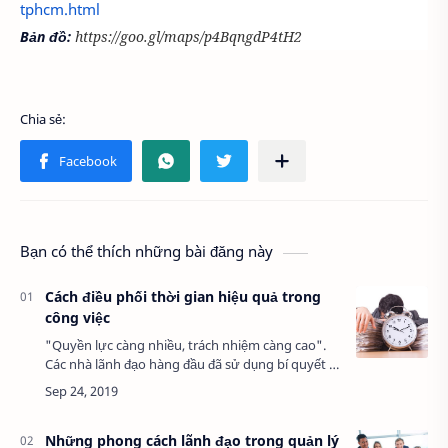
tphcm.html
Bản đồ:
https://goo.gl/maps/p4BqngdP4tH2
Bạn có thể thích những bài đăng này
Cách điều phối thời gian hiệu quả trong
công việc
"Quyền lực càng nhiều, trách nhiệm càng cao".
Các nhà lãnh đạo hàng đầu đã sử dụng bí quyết gì
để quản lý thời gian hiệu quả? Khi bạn giữ trọng
trách lãnh đạo, việc giám sát và đả…
Những phong cách lãnh đạo trong quản lý