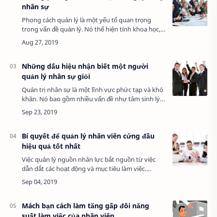
nhân sự
Phong cách quản lý là một yếu tố quan trọng
trong vấn đề quản lý. Nó thể hiện tính khoa học,
tổ chức, tài năng, chí hướng và nghệ thuật chỉ
huy của người quản lý. Mỗi người đều có …
Những dấu hiệu nhận biết một người
quản lý nhân sự giỏi
Quản trị nhân sự là một lĩnh vực phức tạp và khó
khăn. Nó bao gồm nhiều vấn đề như tâm sinh lý,
xã hội, đạo đức… Nó là sự trộn lẫn giữa khoa học
và nghệ thuật - nghệ thuật quản trị…
Bí quyết để quản lý nhân viên cứng đầu
hiệu quả tốt nhất
Việc quản lý nguồn nhân lực bắt nguồn từ việc
dẫn dắt các hoạt động và mục tiêu làm việc.
Người làm công việc quản lý nhân sự sẽ chịu
trách nhiệm phát triển các quy trình và hỗ trợ…
Mách bạn cách làm tăng gấp đôi năng
suất làm việc của nhân viên