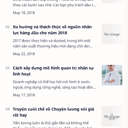
theo các bước sau nhé. Các bạn phụ trách đào tạo
tải mấy bức tranh này xuống rồi gửi cho các sếp
đọc để thư giãn luôn. Coi như đây là …
Xu hướng và thách thức về nguồn nhân
lực hàng đầu cho năm 2018
2017 được thực hiện và dusted, trong khi một
năm sản xuất thương hiệu mới đang chờ đợi
trong năm 2018. Nhân sự và các chuyên gia
tuyển dụng sẽ tự hỏi những gì nằm phía trước,
những…
Cách xây dựng mô hình quản trị nhân sự
linh hoạt
Doanh nghiệp có thể học hỏi mô hình ở nước
ngoài, ứng dụng công nghệ, sáng tạo hoạt động
cho nhân viên... để quản trị linh hoạt, hiệu quả.
Thời đại số mang đến nhiều cơ hội tiếp …
Truyện cười chế về Chuyện lương với giá
rất hay
Tiền lương luôn là thứ gắn liền và không thể