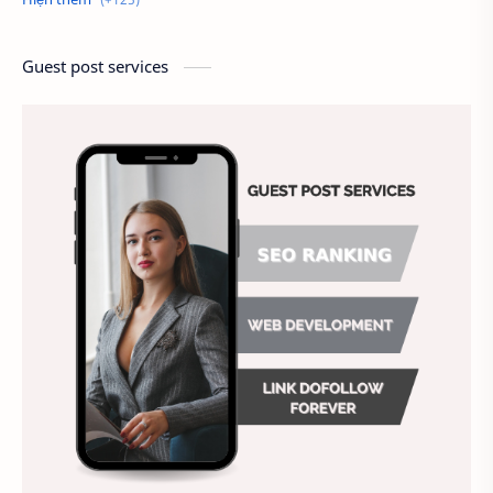
Câu hỏi tuyển dụng
cầu thang thoát hiểm
Guest post services
Chấm công
Chất lượng công việc
Chất lượng dịch vụ
Chiến lược nhân sự
Chiến lược quản lý
Chiến lược tuyển dụng
Chung
Chụp ảnh tự sướng
công ty may
Công ty sơn
Công việc hiệu quả
Công việc khách sạn
Doanh nghiệp
Duy trì doanh nghiệp
Đánh giá nhân viên
Địa điểm ăn uống