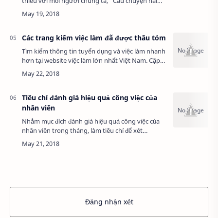
thiếu với mỗi người chúng ta, "Câu chuyện hài
hước vui vẻ về tiền lương" tại khiến độc giả rất
yêu ... ( Xem thêm: Công trình sơn …
Các trang kiếm việc làm đã được thâu tóm
Tìm kiếm thông tin tuyển dụng và việc làm nhanh
hơn tại website việc làm lớn nhất Việt Nam. Cập
nhật công việc mới mỗi ngày. 1. Hr Việt Nam và
Kiếm Việc bị thâu tóm bởi dân M…
Tiêu chí đánh giá hiệu quả công việc của
nhân viên
Nhằm mục đích đánh giá hiệu quả công việc của
nhân viên trong tháng, làm tiêu chí để xét
thưởng cho CNV, công ty quy định về việc đánh
giá CNV như sau: 1. Đánh giá về số lượng côn…
Đăng nhận xét