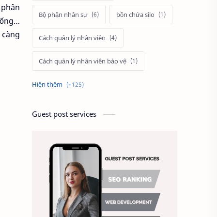
 phân
Bộ phận nhân sự
bồn chứa silo
 sống…
ọ càng
Cách quản lý nhân viên
Cách quản lý nhân viên bảo vệ
Cách tính lương
cảnh
Câu hỏi tuyển dụng
Guest post services
cầu thang thoát hiểm
Chấm công
Chất lượng công việc
Chất lượng dịch vụ