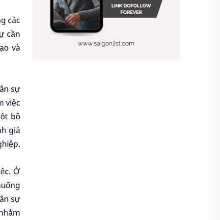
Chiến lược nhân sự
ng các
Chiến lược quản lý
sự cần
tạo và
Chiến lược tuyển dụng
Chung
Chụp ảnh tự sướng
hân sự
công ty may
Công ty sơn
m việc
ột bộ
Công việc hiệu quả
nh giá
ghiệp.
Công việc khách sạn
iệc. Ở
Doanh nghiệp
 huống
Duy trì doanh nghiệp
hân sự
n nhằm
Đánh giá nhân viên