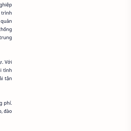
ghiệp
Kế hoạch nhân sự
 trình
, quản
Khả năng giao tiếp
 thống
Khả năng tuyển được ứng viên
 trung
Khối lượng công việc
ự. Với
Khu du lịch
i tình
ải tận
Khu vui chơi giải trí
Khu vui chơi giải trí và chụp ảnh đẹp
g phí.
Khủng hoảng doanh nghiệp
p, đào
Kiểm soát chất lượng công việc