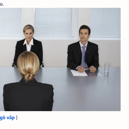
ụ.
 gò vấp
)