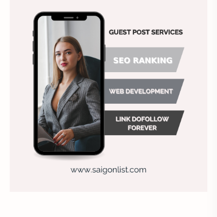
Chất lượng dịch vụ
Chiến lược nhân sự
Chiến lược quản lý
Chiến lược tuyển dụng
Chung
Chụp ảnh tự sướng
công ty may
Công ty sơn
Công việc hiệu quả
Công việc khách sạn
Doanh nghiệp
Duy trì doanh nghiệp
Đánh giá nhân viên
Địa điểm ăn uống
Địa điểm hẹn hò cho các cặp đôi
Điểm chụp ảnh đẹp
Định huống nghề nhân sự