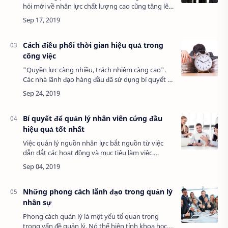
hỏi mới về nhân lực chất lượng cao cũng tăng lên
không ngừng. Đầu tư vào việc phát triển nguồn
nhân lực ngay trong doanh nghiệp l…
Cách điều phối thời gian hiệu quả trong
công việc
"Quyền lực càng nhiều, trách nhiệm càng cao".
Các nhà lãnh đạo hàng đầu đã sử dụng bí quyết gì
để quản lý thời gian hiệu quả? Khi bạn giữ trọng
trách lãnh đạo, việc giám sát và đả…
Bí quyết để quản lý nhân viên cứng đầu
hiệu quả tốt nhất
Việc quản lý nguồn nhân lực bắt nguồn từ việc
dẫn dắt các hoạt động và mục tiêu làm việc.
Người làm công việc quản lý nhân sự sẽ chịu
trách nhiệm phát triển các quy trình và hỗ trợ…
Những phong cách lãnh đạo trong quản lý
nhân sự
Phong cách quản lý là một yếu tố quan trọng
trong vấn đề quản lý. Nó thể hiện tính khoa học,