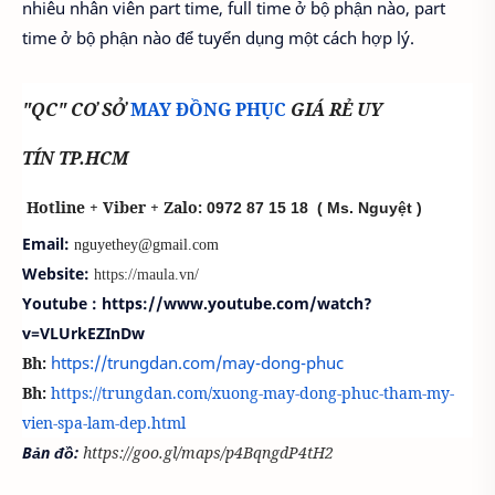
nhiêu nhân viên part time, full time ở bộ phận nào, part
time ở bộ phận nào để tuyển dụng một cách hợp lý.
"QC" CƠ SỞ
MAY ĐỒNG PHỤC
GIÁ RẺ UY
TÍN TP.HCM
Hotline + Viber + Zalo:
0972 87 15 18
( Ms. Nguyệt )
Email:
nguyethey@gmail.com
Website:
https://maula.vn/
Youtube : https://www.youtube.com/watch?
v=VLUrkEZInDw
https://trungdan.com/may-dong-phuc
Bh:
Bh:
https://trungdan.com/xuong-may-dong-phuc-tham-my-
vien-spa-lam-dep.html
Bản đồ:
https://goo.gl/maps/p4BqngdP4tH2