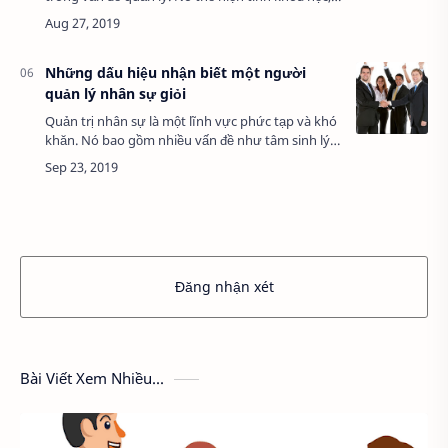
tổ chức, tài năng, chí hướng và nghệ thuật chỉ
huy của người quản lý. Mỗi người đều có …
Những dấu hiệu nhận biết một người
quản lý nhân sự giỏi
Quản trị nhân sự là một lĩnh vực phức tạp và khó
khăn. Nó bao gồm nhiều vấn đề như tâm sinh lý,
xã hội, đạo đức… Nó là sự trộn lẫn giữa khoa học
và nghệ thuật - nghệ thuật quản trị…
Đăng nhận xét
Bài Viết Xem Nhiều...