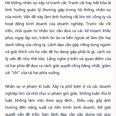
Hệ thống nhân sự xảy ra tranh cãi: Tranh cãi hay bất hòa là
tình huống quản lý thường gặp trong hệ thống nhân sự
của mình. Vấn đề này làm ảnh hưởng rất lớn tới công ty và
hoạt động kinh doanh của doanh nghiệp. Trước rắc rối
trên, nhà quản trị nhân lực cần đưa ra các kế hoạch khắc
phục ngay lập tức, tránh ồn ào ra bên ngoài sẽ làm tổn hại
danh tiếng của công ty. Lãnh đạo cần gặp riêng từng người
và giải thích với họ vấn đề họ đang gặp phải là gì, cách xử
lý vấn đề như thế nào. Lắng nghe ý kiến và quan điểm của
cả hai phía để đưa ra cách giải quyết công bằng nhất, giảm
cái “tôi” của cả hai phía xuống.
Nhân sự vi phạm kỉ luật: Xảy ra phổ biến ở cả các doanh
nghiệp lớn và nhỏ như vi phạm giờ giấc, không tuân thủ kỉ
luật, không làm việc theo quy định… Điều này gây ảnh
hưởng đến năng suất và tiến trình kinh doanh. Để giải
quyết vấn đề trên, ban lãnh đạo cần xây dựng nội quy